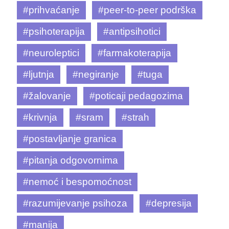
#prihvaćanje
#peer-to-peer podrška
#psihoterapija
#antipsihotici
#neuroleptici
#farmakoterapija
#ljutnja
#negiranje
#tuga
#žalovanje
#poticaji pedagozima
#krivnja
#sram
#strah
#postavljanje granica
#pitanja odgovornima
#nemoć i bespomoćnost
#razumijevanje psihoza
#depresija
#manija