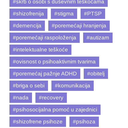
#skrb o osobi s duševnim teškoćama
#shizofrenija
#stigma
#PTSP
#demencija
#poremećaji hranjenja
#poremećaji raspoloženja
#autizam
#intelektualne teškoće
#ovisnost o psihoaktivnim tvarima
#poremećaj pažnje ADHD
#obitelj
#briga o sebi
#komunikacija
#nada
#recovery
#psihosocijalna pomoć u zajednici
#shizofrene psihoze
#psihoza