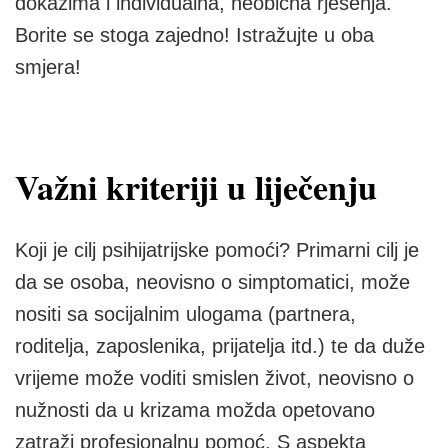
dokazima i individualna, neobična rješenja.
Borite se stoga zajedno! Istražujte u oba
smjera!
Važni kriteriji u liječenju
Koji je cilj psihijatrijske pomoći? Primarni cilj je
da se osoba, neovisno o simptomatici, može
nositi sa socijalnim ulogama (partnera,
roditelja, zaposlenika, prijatelja itd.) te da duže
vrijeme može voditi smislen život, neovisno o
nužnosti da u krizama možda opetovano
zatraži profesionalnu pomoć. S aspekta