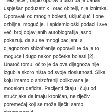
"neizlječiv", uspio oporaviti tako da je danas
uspješan poduzetnik i otac obitelji, nije iznimka.
Oporavak od mnogih bolesti, uključujući i one
ozbiljne, moguć je. I epidemiološki podaci i sve
veći broj objavljenih autobiografija jasno
pokazuju da su se mnogi pacijenti s
dijagnozom shizofrenije oporavili te da je to
moguće i dugo nakon početka bolesti [2].
Unatoč tomu, očito je da ova dijagnoza nije
izgubila skoro ništa od svoje zloslutnosti. Slika
koju imamo o shizofreniji oblikovana je
modelom deficita. Pacijenti čitaju i čuju od
stručnjaka da imaju kroničan, neizlječiv
poremećaj koji se može liječiti samo