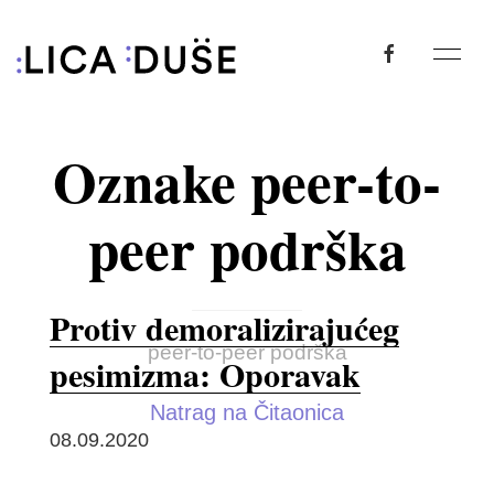
Oznake peer-to-
peer podrška
Protiv demoralizirajućeg
peer-to-peer podrška
pesimizma: Oporavak
Natrag na Čitaonica
08.09.2020