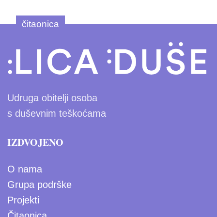
čitaonica
Udruga obitelji osoba
s duševnim teškoćama
IZDVOJENO
O nama
Grupa podrške
Projekti
Čitaonica