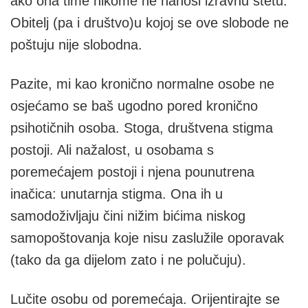
ako ona time nikome ne nanosi izravnu štetu.
Obitelj (pa i društvo)u kojoj se ove slobode ne
poštuju nije slobodna.
Pazite, mi kao kronično normalne osobe ne
osjećamo se baš ugodno pored kronično
psihotičnih osoba. Stoga, društvena stigma
postoji. Ali nažalost, u osobama s
poremećajem postoji i njena pounutrena
inačica: unutarnja stigma. Ona ih u
samodoživljaju čini nižim bićima niskog
samopoštovanja koje nisu zaslužile oporavak
(tako da ga dijelom zato i ne polučuju).
Lučite osobu od poremećaja. Orijentirajte se