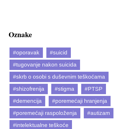
Oznake
#oporavak
#suicid
#tugovanje nakon suicida
#skrb o osobi s duševnim teškoćama
#shizofrenija
#stigma
#PTSP
#demencija
#poremećaji hranjenja
#poremećaji raspoloženja
#autizam
#intelektualne teškoće