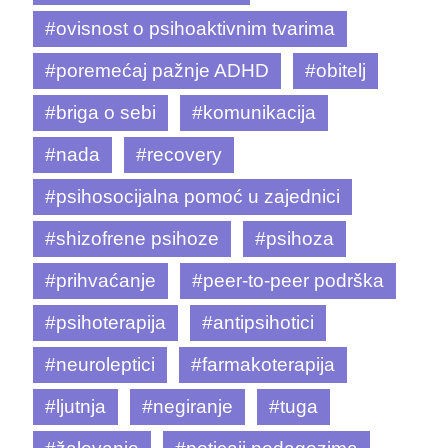
#ovisnost o psihoaktivnim tvarima
#poremećaj pažnje ADHD
#obitelj
#briga o sebi
#komunikacija
#nada
#recovery
#psihosocijalna pomoć u zajednici
#shizofrene psihoze
#psihoza
#prihvaćanje
#peer-to-peer podrška
#psihoterapija
#antipsihotici
#neuroleptici
#farmakoterapija
#ljutnja
#negiranje
#tuga