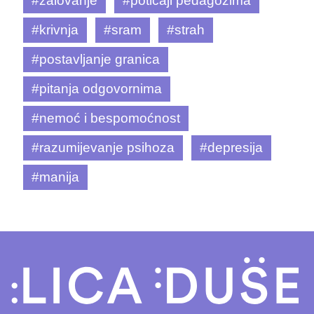
#žalovanje
#poticaji pedagozima
#krivnja
#sram
#strah
#postavljanje granica
#pitanja odgovornima
#nemoć i bespomoćnost
#razumijevanje psihoza
#depresija
#manija