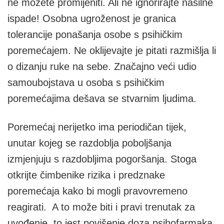
ne možete promijeniti. Ali ne ignorirajte nasilne
ispade! Osobna ugroženost je granica
tolerancije ponašanja osobe s psihičkim
poremećajem. Ne oklijevajte je pitati razmišlja li
o dizanju ruke na sebe. Značajno veći udio
samoubojstava u osoba s psihičkim
poremećajima dešava se stvarnim ljudima.
Poremećaj nerijetko ima periodičan tijek,
unutar kojeg se razdoblja poboljšanja
izmjenjuju s razdobljima pogoršanja. Stoga
otkrijte čimbenike rizika i predznake
poremećaja kako bi mogli pravovremeno
reagirati. A to može biti i pravi trenutak za
uvođenje, to jest povišenje doza psihofarmaka.