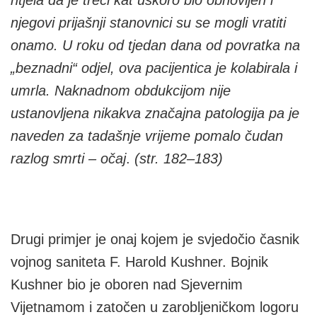
htjela da je treći kat uskoro bio obnovljen i
njegovi prijašnji stanovnici su se mogli vratiti
onamo. U roku od tjedan dana od povratka na
„beznadni“ odjel, ova pacijentica je kolabirala i
umrla. Naknadnom obdukcijom nije
ustanovljena nikakva značajna patologija pa je
naveden za tadašnje vrijeme pomalo čudan
razlog smrti – očaj
.
(str. 182–183)
Drugi primjer je onaj kojem je svjedočio časnik
vojnog saniteta F. Harold Kushner. Bojnik
Kushner bio je oboren nad Sjevernim
Vijetnamom i zatočen u zarobljeničkom logoru