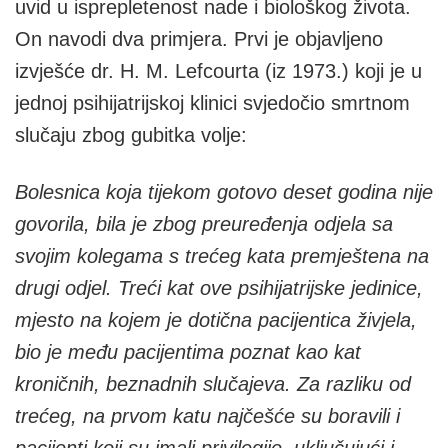
uvid u isprepletenost nade i biološkog života.
On navodi dva primjera. Prvi je objavljeno
izvješće dr. H. M. Lefcourta (iz 1973.) koji je u
jednoj psihijatrijskoj klinici svjedočio smrtnom
slučaju zbog gubitka volje:
Bolesnica koja tijekom gotovo deset godina nije
govorila, bila je zbog preuređenja odjela sa
svojim kolegama s trećeg kata premještena na
drugi odjel. Treći kat ove psihijatrijske jedinice,
mjesto na kojem je dotična pacijentica živjela,
bio je među pacijentima poznat kao kat
kroničnih, beznadnih slučajeva. Za razliku od
trećeg, na prvom katu najčešće su boravili i