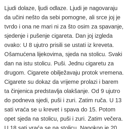
Ljudi dolaze, ljudi odlaze. Ljudi je nagovaraju
da učini nešto da sebi pomogne, ali srce joj je
tvrdo i ona ne mari ni za što osim za spavanje,
sjedenje i pušenje cigareta. Dan joj izgleda
ovako: U 8 ujutro prisili se ustati iz kreveta.
Ošamućena lijekovima, sjeda na stolicu. Svaki
dan na istu stolicu. Puši. Jednu cigaretu za
drugom. Cigarete obilježavaju protok vremena.
Cigarete su dokaz da vrijeme prolazi i barem
ta činjenica predstavlja olakšanje. Od 9 ujutro
do podneva sjedi, puši i zuri. Zatim ruča. U 13
sati vraća se u krevet i spava do 15. Potom
opet sjeda na stolicu, puši i zuri. Zatim večera.
U 18 sati vraća se na stolicu. Napokon je 20