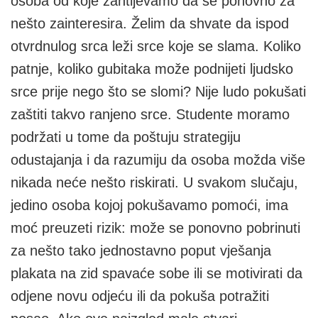
osoba od koje zahtijevamo da se ponovno za
nešto zainteresira. Želim da shvate da ispod
otvrdnulog srca leži srce koje se slama. Koliko
patnje, koliko gubitaka može podnijeti ljudsko
srce prije nego što se slomi? Nije ludo pokušati
zaštiti takvo ranjeno srce. Studente moramo
podržati u tome da poštuju strategiju
odustajanja i da razumiju da osoba možda više
nikada neće nešto riskirati. U svakom slučaju,
jedino osoba kojoj pokušavamo pomoći, ima
moć preuzeti rizik: može se ponovno pobrinuti
za nešto tako jednostavno poput vješanja
plakata na zid spavaće sobe ili se motivirati da
odjene novu odjeću ili da pokuša potražiti