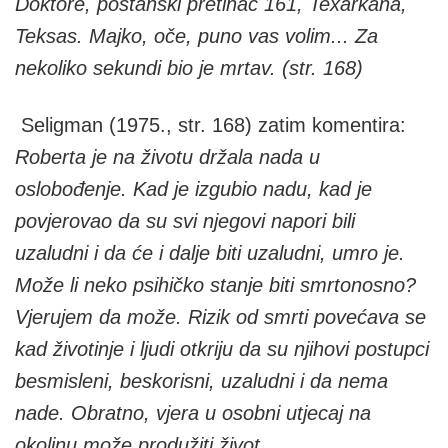
Doktore, poštanski pretinac 161, Texarkana,
Teksas. Majko, oče, puno vas volim... Za
nekoliko sekundi bio je mrtav. (str. 168)
Seligman (1975., str. 168) zatim komentira:
Roberta je na životu držala nada u
oslobođenje. Kad je izgubio nadu, kad je
povjerovao da su svi njegovi napori bili
uzaludni i da će i dalje biti uzaludni, umro je.
Može li neko psihičko stanje biti smrtonosno?
Vjerujem da može. Rizik od smrti povećava se
kad životinje i ljudi otkriju da su njihovi postupci
besmisleni, beskorisni, uzaludni i da nema
nade. Obratno, vjera u osobni utjecaj na
okolinu može produžiti život.