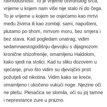
ravnodušnosti. To je vrijeme otvrdnulog srca,
vrijeme u kojem nam više nije stalo ni do čega.
To je vrijeme u kojem se osjećamo kao mrtvi
među živima ili kao zombiji: sami, napušteni,
plutamo po tihom, mrtvom moru, bez smjera i
bez stava. Kad pogledam unatrag, vidim
sedamnaestogodišnju djevojku s dijagnozom
kronične shizofrenije, omamljenu Haldolom,
kako sjedi na stolici. Kad tu sliku dozovem u
sjećanje, prvo što vidim su djevojčini prsti
požutjeli od nikotina. Vidim kako se kreće,
omamljeno i ukočeno vukući noge. Njezine oči
ne plešu. Plesačica se slomila, oči su joj tamne
i neprestance zure u prazno.