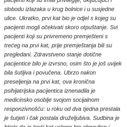
pacijenti koji su imali privilegije, uključujući i
slobodu izlazaka u krug bolnice i u susjedne
ulice. Ukratko,
prvi kat bio je odjel s kojeg su
pacijenti mogli očekivati skoro otpuštanje. Svi
pacijenti koji su privremeno premješteni s
trećeg na prvi kat, prije premještanja bili su
pregledani. Zdravstveno stanje dotične
pacijentice bilo je izvrsno, osim što je još uvijek
bila šutljiva i povučena. Ubrzo nakon
preseljenja na prvi kat, ova kronična
psihijatrijska pacijentica iznenadila je
medicinsko osoblje svojom socijalnom
responzivnošću: u roku od dva tjedna prestala
je šutjeti i čak postala druželjubiva. Sudbina je