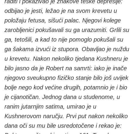
raditi i pokazivao je znakove teške depresije:
odbijao je jesti, ležao je na svom krevetu u
položaju fetusa, sišući palac. Njegovi kolege
zarobljenici pokušavali su ga urazumiti. Grlili su
ga, tetošili, a kad to nije pomoglo pokušali su
ga šakama izvući iz stupora. Obavljao je nuždu
u krevetu. Nakon nekoliko tjedana Kushneru je
bilo jasno da je Robert na samrti: iako je inače
njegovo sveukupno fizičko stanje bilo još uvijek
bolje nego kod većine drugih, potamnio je i bio
je cijanotičan. Jednog dana u studenome, u
ranim jutarnjim satima, umirao je u
Kushnerovom naručju. Prvi put nakon nekoliko
dana oči su mu bile usredotočene i rekao je: