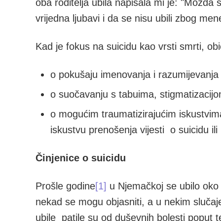
oba roditelja ubila napisala mi je: "Mož
vrijedna ljubavi i da se nisu ubili zbog men
Kad je fokus na suicidu kao vrsti smrti, obič
o pokušaju imenovanja i razumijevanja 
o suočavanju s tabuima, stigmatizacijo
o mogućim traumatizirajućim iskustvima
iskustvu prenošenja vijesti o suicidu ili
Činjenice o suicidu
Prošle godine
[1]
u Njemačkoj se ubilo oko 
nekad se mogu objasniti, a u nekim slučaj
ubile patile su od duševnih bolesti poput