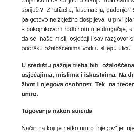
činjenicom da su ljudi u stanju ubiti sam
spriječi? Znatiželja, fascinacija, gađenje?
pa gotovo neizbježno dospijeva u prvi plan
s pokojnikovom rodbinom nije drugačije, a
da se naše misli, osjećaji i sav razgovor 
podršku ožalošćenima vodi u slijepu ulicu.
U središtu pažnje treba biti ožalošćen
osjećajima, mislima i iskustvima. Na d
život i njegova osobnost. Tek na trećem
umro.
Tugovanje nakon suicida
Način na koji je netko umro "njegov" je, nj