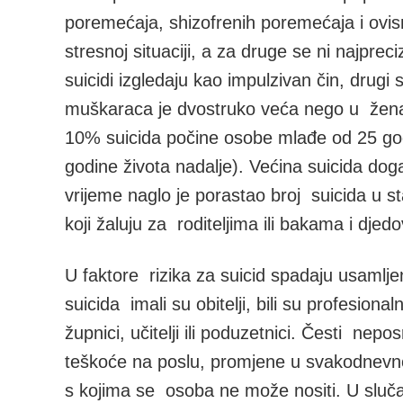
poremećaja, shizofrenih poremećaja i ovisn
stresnoj situaciji, a za druge se ni najpre
suicidi izgledaju kao impulzivan čin, drugi
muškaraca je dvostruko veća nego u žena 
10% suicida počine osobe mlađe od 25 godi
godine života nadalje). Većina suicida dog
vrijeme naglo je porastao broj suicida u st
koji žaluju za roditeljima ili bakama i dje
U faktore rizika za suicid spadaju usamlje
suicida imali su obitelji, bili su profesional
župnici, učitelji ili poduzetnici. Česti nepo
teškoće na poslu, promjene u svakodnevnom ž
s kojima se osoba ne može nositi. U sluča