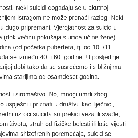
osti. Neki suicidi događaju se u akutnoj
ciznijom istragom ne može pronaći razlog. Neki
 su dugo pripremani. Vjerojatnost za suicid u
(dok većinu pokušaja suicida učine žene).
na (od početka puberteta, tj. od 10. /11.
ađa se između 40. i 60. godine. U posljednje
arijoj dobi tako da se susrećemo i s bližnjima
dovima starijima od osamdeset godina.
nost i siromaštvo. No, mnogi umrli zbog
no uspješni i priznati u društvu kao liječnici,
sredni uzroci suicida su prekidi veza ili svađe,
ivotu, strah od fizičke bolesti ili loše vijesti
jevima shizofrenih poremećaja, suicid se