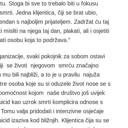
u. Stoga bi sve to trebalo biti u fokusu
ti. Jedna klijentica, čiji se brat ubio,
ndan s najboljim prijateljem. Zadržat ću taj
 misliti na njega taj dan, plakati, ali i osjetiti
mati osobu koja to podržava.”
nizacije, svaki pokojnik za sobom ostavi
ji) čiji se životi njegovom smrću značajno
u bili najbliži, a to je u pravilu najuža
sestre osoba koje su si oduzele život nose se s
spomoćnost kojom naše društvo još uvijek
suicid kao uzrok smrti komplicira odnose s
 Tomu valja pridodati i intenzivne osjećaje
id izaziva kod bližnjih. Klijentica čija su se