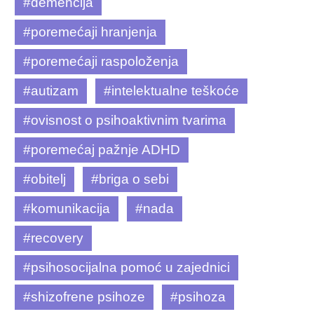
#demencija
#poremećaji hranjenja
#poremećaji raspoloženja
#autizam
#intelektualne teškoće
#ovisnost o psihoaktivnim tvarima
#poremećaj pažnje ADHD
#obitelj
#briga o sebi
#komunikacija
#nada
#recovery
#psihosocijalna pomoć u zajednici
#shizofrene psihoze
#psihoza