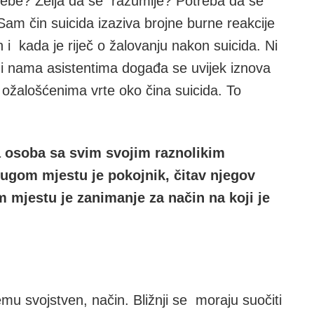
i sebe? Želja da se razumije? Potreba da se
 Sam čin suicida izaziva brojne burne reakcije
 i kada je riječ o žalovanju nakon suicida. Ni
 i nama asistentima događa se uvijek iznova
s ožalošćenima vrte oko čina suicida. To
a osoba sa svim svojim raznolikim
rugom mjestu je pokojnik, čitav njegov
 mjestu je zanimanje za način na koji je
emu svojstven, način. Bližnji se moraju suočiti