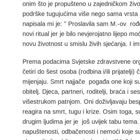
onim što je propušteno u zajedničkom život
podrške tugujućima više nego sama vrsta smr
napisala mi je: " Proslavila sam M.-ov rođe
novi ritual jer je bilo nevjerojatno lijepo moći
novu životnost u smislu živih sjećanja. I i
Prema podacima Svjetske zdravstvene orga
četiri do šest osoba (rodbina i/ili prijatel
mijenjaju. Smrt najjače pogađa one koji su m
obitelj. Djeca, partneri, roditelji, braća i 
višestrukom patnjom. Oni doživljavaju be
reagira na smrt, tugu i krize. Osim toga, 
drugim ljudima jer je još uvijek tabu tema.
napuštenosti, odbačenosti i nemoći koje suic