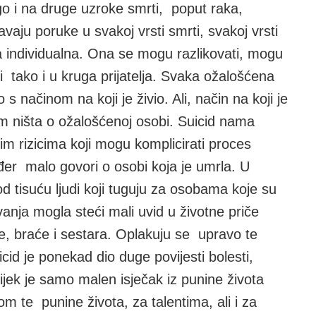
go i na druge uzroke smrti, poput raka,
avaju poruke u svakoj vrsti smrti, svakoj vrsti
 individualna. Ona se mogu razlikovati, mogu
ji tako i u kruga prijatelja. Svaka ožalošćena
 načinom na koji je živio. Ali, način na koji je
am ništa o ožalošćenoj osobi. Suicid nama
 rizicima koji mogu komplicirati proces
kođer malo govori o osobi koja je umrla. U
od tisuću ljudi koji tuguju za osobama koje su
anja mogla steći mali uvid u životne priče
ece, braće i sestara. Oplakuju se upravo te
icid je ponekad dio duge povijesti bolesti,
ijek je samo malen isječak iz punine života
 te punine života, za talentima, ali i za