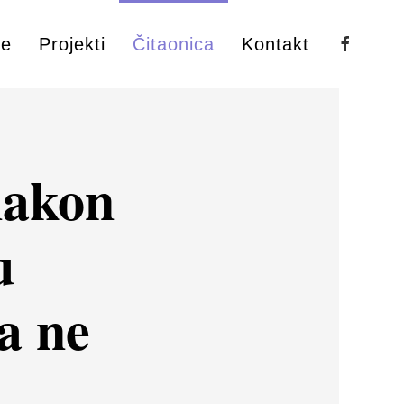
ke
Projekti
Čitaonica
Kontakt
nakon
u
a ne