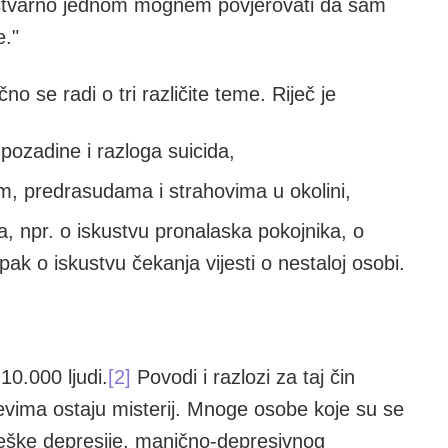
da stvarno jednom mognem povjerovati da sam
e."
no se radi o tri različite teme. Riječ je
pozadine i razloga suicida,
m, predrasudama i strahovima u okolini,
, npr. o iskustvu pronalaska pokojnika, o
 pak o iskustvu čekanja vijesti o nestaloj osobi.
10.000 ljudi.
[2]
Povodi i razlozi za taj čin
evima ostaju misterij. Mnoge osobe koje su se
 teške depresije, manično-depresivnog