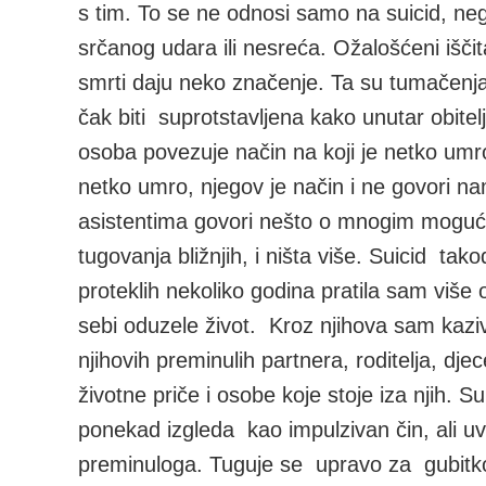
s tim. To se ne odnosi samo na suicid, ne
srčanog udara ili nesreća. Ožalošćeni iščit
smrti daju neko značenje. Ta su tumačenja
čak biti suprotstavljena kako unutar obitel
osoba povezuje način na koji je netko umro s
netko umro, njegov je način i ne govori n
asistentima govori nešto o mnogim mogućim
tugovanja bližnjih, i ništa više. Suicid ta
proteklih nekoliko godina pratila sam više 
sebi oduzele život. Kroz njihova sam kaziv
njihovih preminulih partnera, roditelja, dj
životne priče i osobe koje stoje iza njih. Su
ponekad izgleda kao impulzivan čin, ali uv
preminuloga. Tuguje se upravo za gubitkom