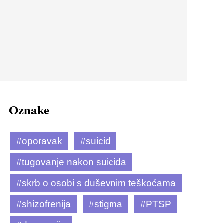
Oznake
#oporavak
#suicid
#tugovanje nakon suicida
#skrb o osobi s duševnim teškoćama
#shizofrenija
#stigma
#PTSP