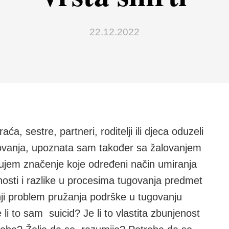
22.12.2022
a, sestre, partneri, roditelji ili djeca oduzeli
govanja, upoznata sam također sa žalovanjem
itujem značenje koje određeni način umiranja
čnosti i razlike u procesima tugovanja predmet
ji problem pružanja podrške u tugovanju
li to sam suicid? Je li to vlastita zbunjenost