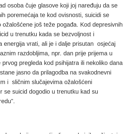
kad osoba čuje glasove koji joj naređuju da se
ih poremećaja te kod ovisnosti, suicidi se
to ožalošćene još teže pogađa. Kod depresivnih
id u trenutku kada se bezvoljnost i
nergija vrati, ali je i dalje prisutan osjećaj
laznim razdobljima, npr. dan prije prijema u
 prvog pregleda kod psihijatra ili nekoliko dana
ostane jasno da prilagodba na svakodnevni
 tim i sličnim slučajevima ožalošćeni
er se suicid dogodio u trenutku kad su
redu".