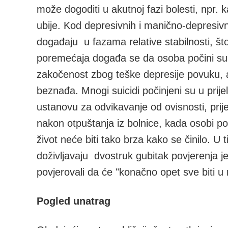
može dogoditi u akutnoj fazi bolesti, npr. 
ubije. Kod depresivnih i manično-depresivn
događaju u fazama relative stabilnosti, š
poremećaja događa se da osoba počini suic
zakočenost zbog teške depresije povuku, a e
beznađa. Mnogi suicidi počinjeni su u prije
ustanovu za odvikavanje od ovisnosti, prije
nakon otpuštanja iz bolnice, kada osobi p
život neće biti tako brza kako se činilo. U
doživljavaju dvostruk gubitak povjerenja j
povjerovali da će "konačno opet sve biti u 
Pogled unatrag