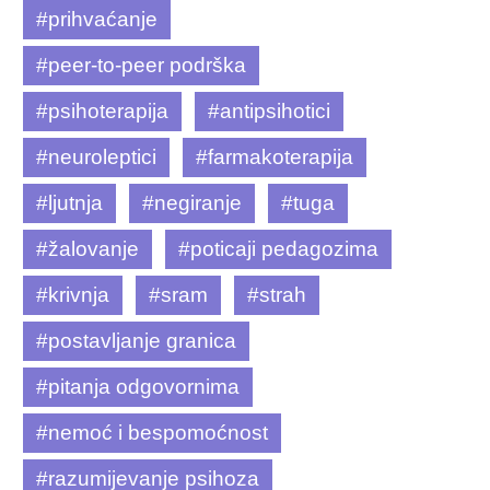
#prihvaćanje
#peer-to-peer podrška
#psihoterapija
#antipsihotici
#neuroleptici
#farmakoterapija
#ljutnja
#negiranje
#tuga
#žalovanje
#poticaji pedagozima
#krivnja
#sram
#strah
#postavljanje granica
#pitanja odgovornima
#nemoć i bespomoćnost
#razumijevanje psihoza